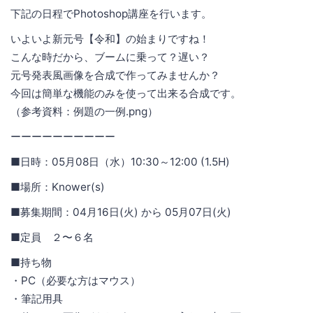
下記の日程でPhotoshop講座を行います。
いよいよ新元号【令和】の始まりですね！
こんな時だから、ブームに乗って？遅い？
元号発表風画像を合成で作ってみませんか？
今回は簡単な機能のみを使って出来る合成です。
（参考資料：例題の一例.png）
ーーーーーーーーーー
■日時：05月08日（水）10:30～12:00 (1.5H)
■場所：Knower(s)
■募集期間：04月16日(火) から 05月07日(火)
■定員 ２〜６名
■持ち物
・PC（必要な方はマウス）
・筆記用具